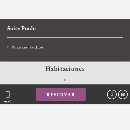
Suite Prado
Protección de datos
Política de cookies
Habitaciones
Aviso legal
RESERVAR
ES
MENÚ
Powered by Keytel
Compra segura